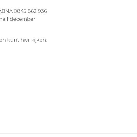
1 ABNA 0845 862 936
n half december
n kunt hier kijken: