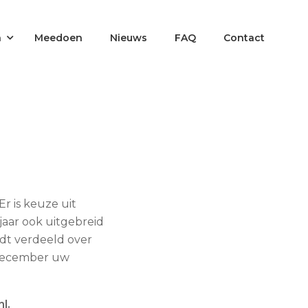
n
Meedoen
Nieuws
FAQ
Contact
r is keuze uit
 jaar ook uitgebreid
dt verdeeld over
4 december uw
nl.