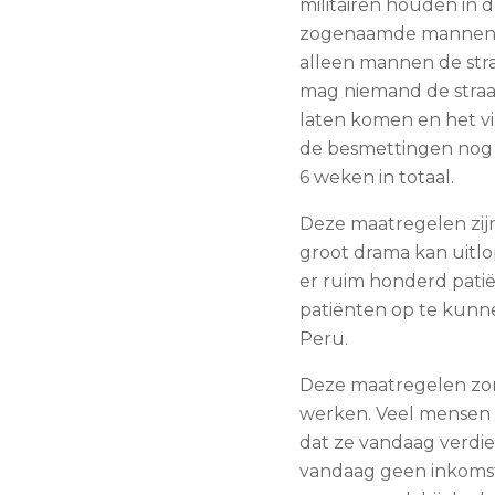
militairen houden in 
zogenaamde mannen 
alleen mannen de str
mag niemand de straat
laten komen en het v
de besmettingen nog 
6 weken in totaal.
Deze maatregelen zijn
groot drama kan uitlo
er ruim honderd patië
patiënten op te kunne
Peru.
Deze maatregelen zor
werken. Veel mensen h
dat ze vandaag verdi
vandaag geen inkomst