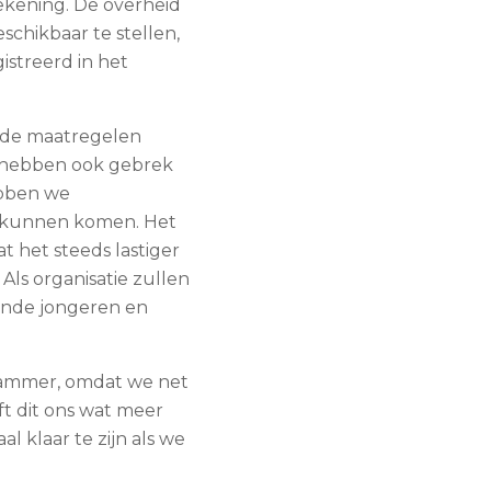
ekening. De overheid
chikbaar te stellen,
istreerd in het
 de maatregelen
s hebben ook gebrek
ebben we
r kunnen komen. Het
 het steeds lastiger
Als organisatie zullen
ende jongeren en
 Jammer, omdat we net
ft dit ons wat meer
l klaar te zijn als we