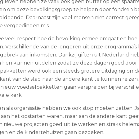
ag leven hebben ze vaak ook geen buffer op een spaarr
n om deze bevolkingsgroep te helpen door fondsen bes
voldoende. Daarnaast zijn veel mensen niet correct gereg
e vergoedingen mis.
e veel respect hoe de bevolking ermee omgaat en hoe
. Verschillende van de jongeren uit onze programma’
gebrek aan inkomsten. Dankzij giften uit Nederland h
n hen kunnen uitdelen zodat ze deze dagen goed doo
pakketten werd ook een steeds grotere uitdaging omdat
ant van de stad naar de andere kant te kunnen reizen. 
ieuw voedselpakketten gaan verspreiden bij verschill
kale kerk.
eiten als organisatie hebben we ook stop moeten zetten.
e aan het opstarten waren, maar aan de andere kant gee
n nieuwe projecten goed uit te werken en straks helemaa
gen en de kindertehuizen gaan bezoeken.