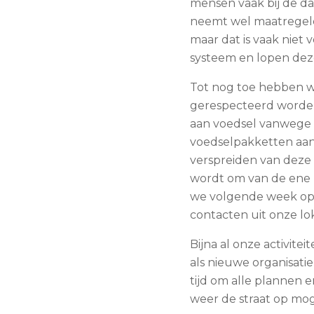
mensen vaak bij de d
neemt wel maatregele
maar dat is vaak niet 
systeem en lopen dez
Tot nog toe hebben w
gerespecteerd worden
aan voedsel vanwege 
voedselpakketten aa
verspreiden van deze 
wordt om van de ene k
we volgende week opn
contacten uit onze lo
Bijna al onze activit
als nieuwe organisati
tijd om alle plannen e
weer de straat op mo