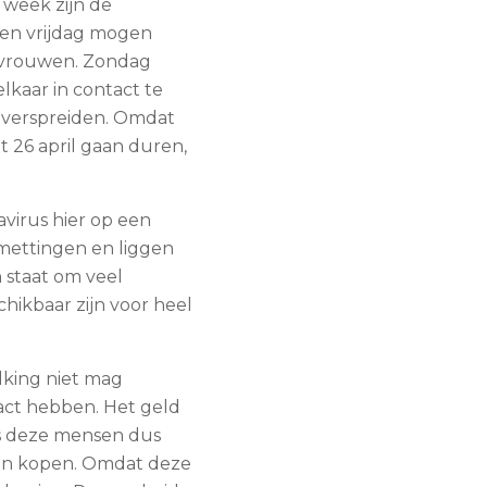
 week zijn de
en vrijdag mogen
e vrouwen. Zondag
lkaar in contact te
 verspreiden. Omdat
 26 april gaan duren,
virus hier op een
smettingen en liggen
 staat om veel
hikbaar zijn voor heel
lking niet mag
act hebben. Het geld
ls deze mensen dus
nen kopen. Omdat deze