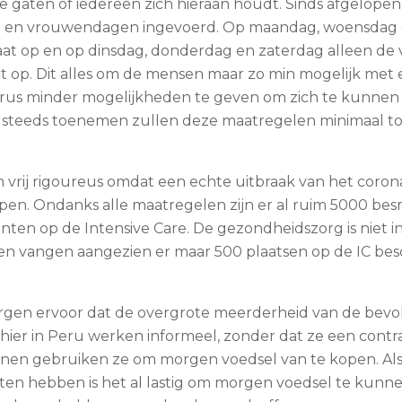
de gaten of iedereen zich hieraan houdt. Sinds afgelopen
en vrouwendagen ingevoerd. Op maandag, woensdag 
aat op en op dinsdag, donderdag en zaterdag alleen d
 op. Dit alles om de mensen maar zo min mogelijk met e
irus minder mogelijkheden te geven om zich te kunnen
steeds toenemen zullen deze maatregelen minimaal tot
 vrij rigoureus omdat een echte uitbraak van het corona
pen. Ondanks alle maatregelen zijn er al ruim 5000 be
nten op de Intensive Care. De gezondheidszorg is niet in
n vangen aangezien er maar 500 plaatsen op de IC besc
gen ervoor dat de overgrote meerderheid van de bevo
ier in Peru werken informeel, zonder dat ze een contr
enen gebruiken ze om morgen voedsel van te kopen. A
en hebben is het al lastig om morgen voedsel te kun