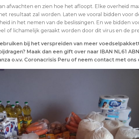
 van afwachten en zien hoe het afloopt. Elke overheid ma
et resultaat zal worden. Laten we vooral bidden voor 
ijsheid in het nemen van de beslissingen. En we bidden vo
l of lichamelijk geraakt worden door dit virus en de pr
bruiken bij het verspreiden van meer voedselpakkett
 bijdragen? Maak dan een gift over naar IBAN NL61 ABN
anza o.v.v. Coronacrisis Peru of neem contact met ons 