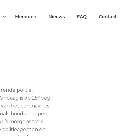
n
Meedoen
Nieuws
FAQ
Contact
rende politie,
e
Vandaag is de 25
dag
 van het coronavirus
 zoals boodschappen
r ’s morgens tot 4
e politieagenten en